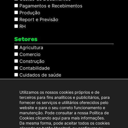
Pagamentos e Recebimentos
Produção
Report e Previsão
RH
Setores
Agricultura
Comercio
Construção
Contabilidade
Cuidados de saúde
Distribuição
Educação
Utilizamos os nossos cookies próprios e de
Produção
terceiros para fins analíticos e publicitários, para
Propriedade & Imóveis
fornecer os serviços e utilitários oferecidos pelo
website e para o seu correto funcionamento e
Restauração/Comercio
manutenção. Pode consultar a nossa Política de
Restauração/Hotelaria
Cookies clicando aqui para mais informações.
Sem Fins Lucrativos
Da mesma forma, pode aceitar todos os cookies