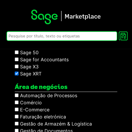
Encontre sua solução
Resultados
Tipo de Solução
Sage 100
Sage 50
Sage for Accountants
Sage X3
Sage XRT
Área de negócios
Automação de Processos
Comércio
E-Commerce
Faturação eletrónica
Gestão de Armazém & Logística
Gestão de Documentos