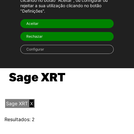
clicando no botão "Aceitar", ou configurar ou
Serviços
rejeitar a sua utilização clicando no botão
Serviços Financeiros
"Definições".
Todos
Transportes & Logística
Aceitar
Rechazar
Configurar
Sage XRT
Sage XRT
X
Resultados:
2